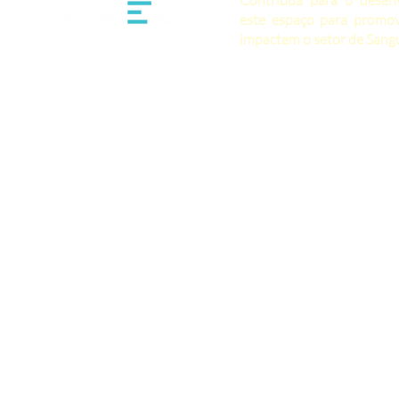
Contribua para o desenv
este espaço para promov
impactem o setor de Sangu
📊 Coletas de S
3,25M
Bolsas coletadas
2023